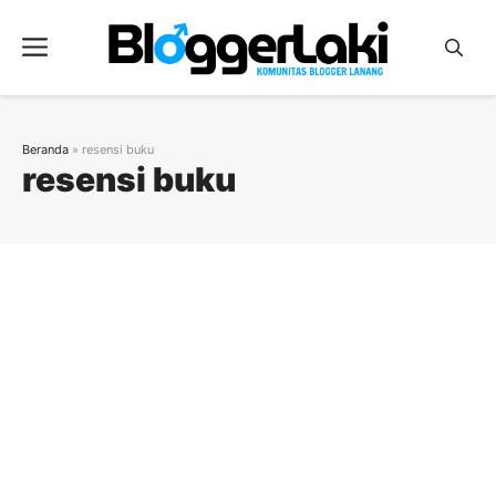
Langsung
ke
Menu
isi
Beranda
»
resensi buku
resensi buku