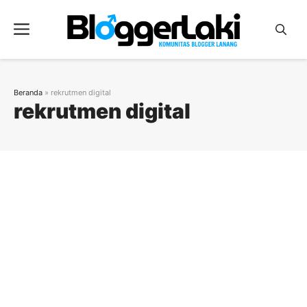
Langsung
ke
Menu
isi
Beranda
»
rekrutmen digital
rekrutmen digital