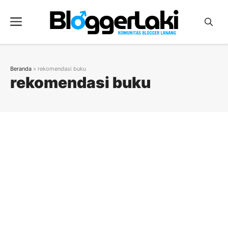
Langsung
ke
Menu
isi
Beranda
»
rekomendasi buku
rekomendasi buku