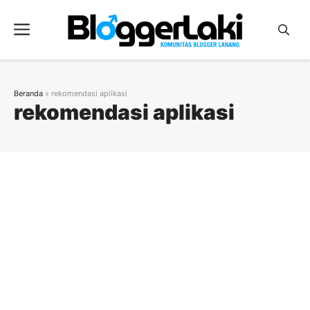
Langsung
ke
Menu
isi
Beranda
»
rekomendasi aplikasi
rekomendasi aplikasi