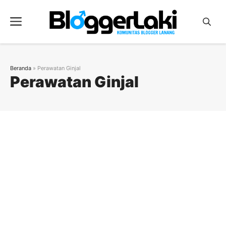
Langsung
ke
Menu
isi
Beranda
»
Perawatan Ginjal
Perawatan Ginjal