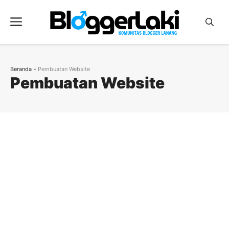
Langsung
ke
Menu
isi
Beranda
»
Pembuatan Website
Pembuatan Website