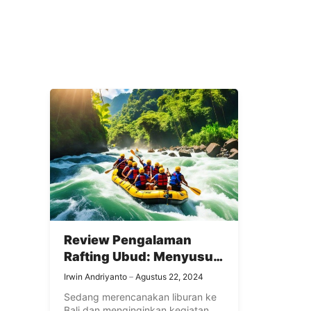
Review Pengalaman
Rafting Ubud: Menyusuri
Sungai Ayung dengan
Irwin Andriyanto
Agustus 22, 2024
Panduan Profesional
Sedang merencanakan liburan ke
Bali dan menginginkan kegiatan