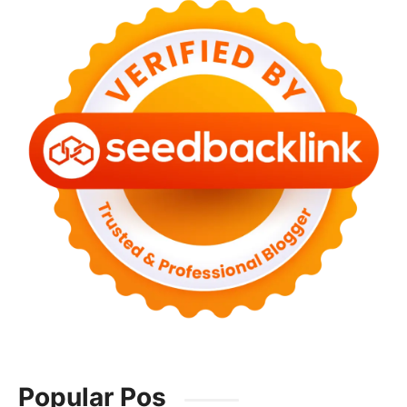
Popular Pos