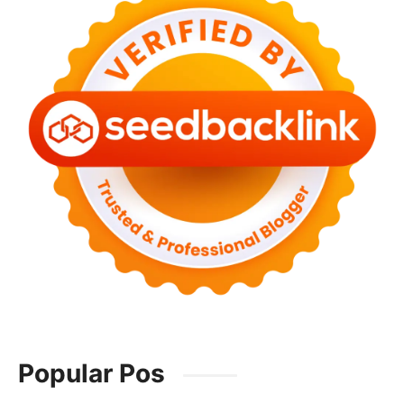
Popular Pos