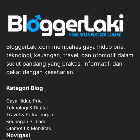
BloggerLaki.com membahas gaya hidup pria,
teknologi, keuangan, travel, dan otomotif dalam
sudut pandang yang praktis, informatif, dan
dekat dengan keseharian.
Kategori Blog
Gaya Hidup Pria
Teknologi & Digital
Travel & Petualangan
Keuangan Pribadi
Otomotif & Mobilitas
Novigasi