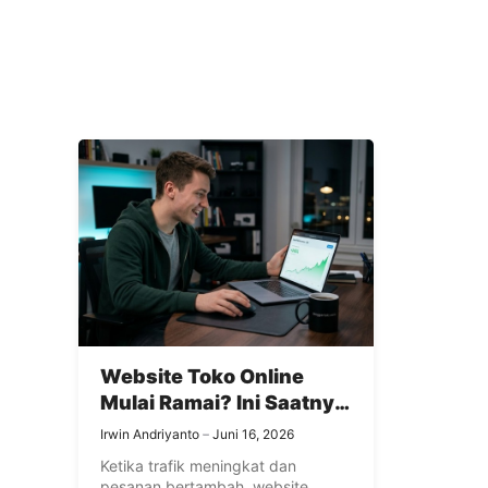
Website Toko Online
Mulai Ramai? Ini Saatnya
Pertimbangkan VPS
Irwin Andriyanto
Juni 16, 2026
Murah
Ketika trafik meningkat dan
pesanan bertambah, website