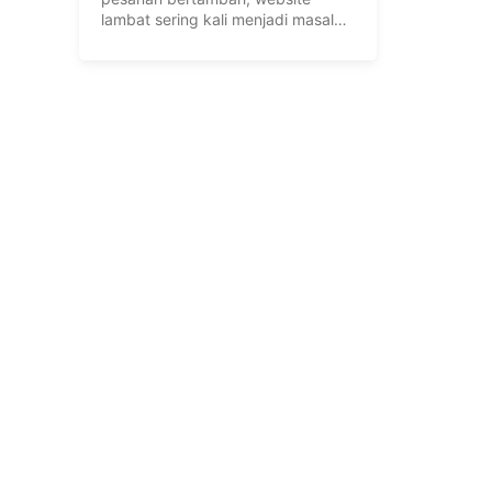
lambat sering kali menjadi masalah
utama. Pelajari tanda-tanda kapan
toko online Anda harus segera
upgrade dari shared hosting ke
layanan VPS murah demi menjaga
performa dan kelancaran
transaksi.