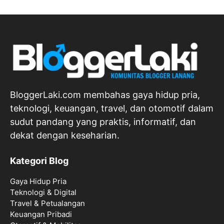
BloggerLaki.com membahas gaya hidup pria,
teknologi, keuangan, travel, dan otomotif dalam
sudut pandang yang praktis, informatif, dan
dekat dengan keseharian.
Kategori Blog
Gaya Hidup Pria
Teknologi & Digital
Travel & Petualangan
Keuangan Pribadi