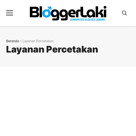
Langsung
ke
Menu
isi
Beranda
»
Layanan Percetakan
Layanan Percetakan