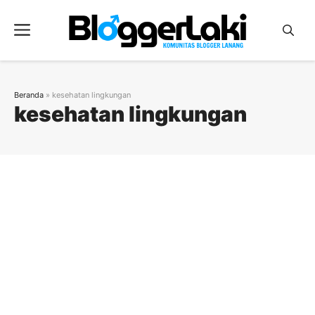
Langsung
ke
Menu
isi
Beranda
»
kesehatan lingkungan
kesehatan lingkungan