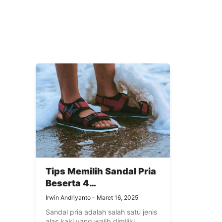
Tips Memilih Sandal Pria
Beserta 4
Rekomendasinya
Irwin Andriyanto
Maret 16, 2025
Sandal pria adalah salah satu jenis
alas kaki yang wajib dimiliki.