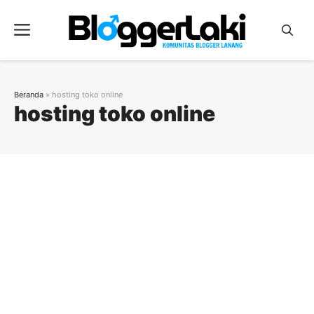
Langsung
ke
Menu
isi
Beranda
»
hosting toko online
hosting toko online