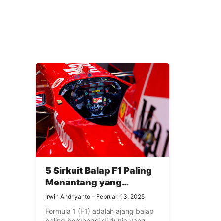
5 Sirkuit Balap F1 Paling
Menantang yang
Menguji Nyali Pembalap
Irwin Andriyanto
Februari 13, 2025
Formula 1 (F1) adalah ajang balap
paling bergengsi di dunia yang