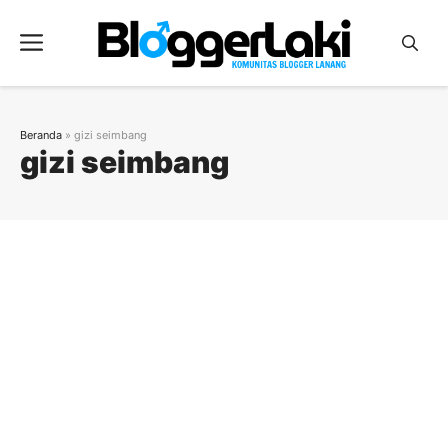
Langsung
ke
Menu
isi
Beranda
»
gizi seimbang
gizi seimbang