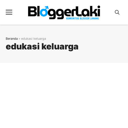
Langsung
ke
Menu
isi
Beranda
»
edukasi keluarga
edukasi keluarga