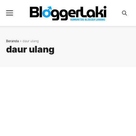
Langsung
ke
Menu
isi
Beranda
»
daur ulang
daur ulang