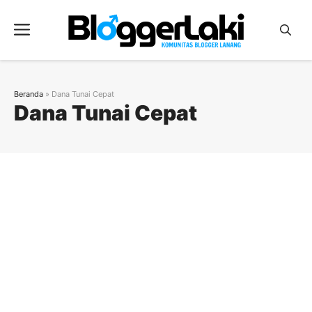
Langsung
ke
Menu
isi
Beranda
»
Dana Tunai Cepat
Dana Tunai Cepat