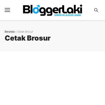
Langsung
ke
Menu
isi
Beranda
»
Cetak Brosur
Cetak Brosur