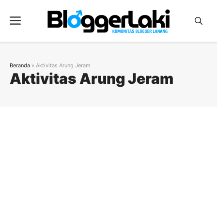
Langsung
ke
Menu
isi
Beranda
»
Aktivitas Arung Jeram
Aktivitas Arung Jeram