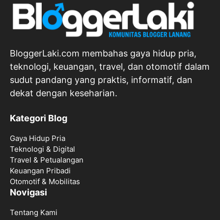
BloggerLaki.com membahas gaya hidup pria,
teknologi, keuangan, travel, dan otomotif dalam
sudut pandang yang praktis, informatif, dan
dekat dengan keseharian.
Kategori Blog
Gaya Hidup Pria
Teknologi & Digital
Travel & Petualangan
Keuangan Pribadi
Otomotif & Mobilitas
Novigasi
Tentang Kami