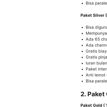
Bisa paral
Paket Silver
Bisa digun
Mempunyai 
Ada 65 cha
Ada channe
Gratis biay
Gratis pinj
Iuran bulan
Paket inte
Anti lemot 
Bisa paral
2. Paket
Paket Gold (