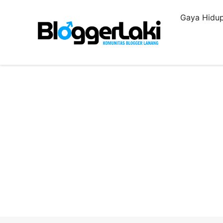
Langsung
Gaya Hidup
ke
isi