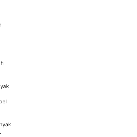
n
n
ih
nyak
bel
anyak
.