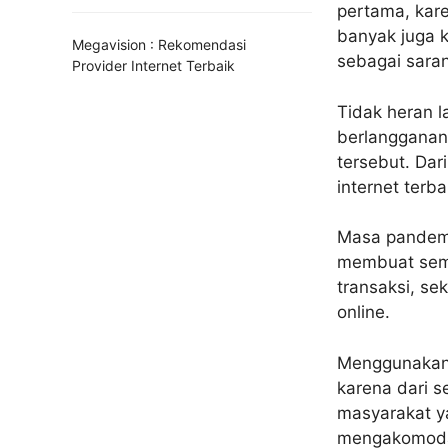
pertama, kar
banyak juga 
Megavision : Rekomendasi
sebagai saran
Provider Internet Terbaik
Tidak heran l
berlangganan 
tersebut. Dar
internet terb
Masa pandemi
membuat semua
transaksi, se
online.
Menggunakan 
karena dari s
masyarakat y
mengakomodas