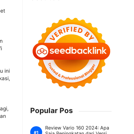
et
an
i
 ini
kasi,
agi,
Popular Pos
gan
Review Vario 160 2024: Apa
Saja Peningkatan dari Versi