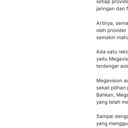
setiap provid
jaringan dan f
Artinya, sema
oleh provider
semakin mahal
Ada satu reko
yaitu Megavi
terdengar asi
Megavision ad
sekali piliha
Bahkan, Mega
yang telah me
Sampai denga
yang mengguna