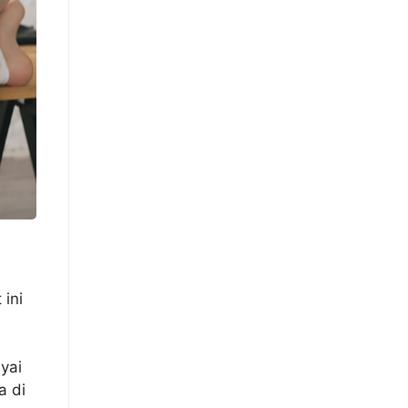
 ini
yai
a di