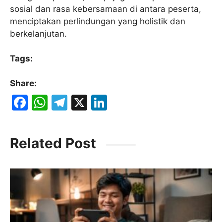
sosial dan rasa kebersamaan di antara peserta,
menciptakan perlindungan yang holistik dan
berkelanjutan.
Tags:
Share:
F
W
T
X
Li
a
h
el
n
c
at
e
k
Related Post
e
s
gr
e
b
A
a
dI
o
p
m
n
o
p
k