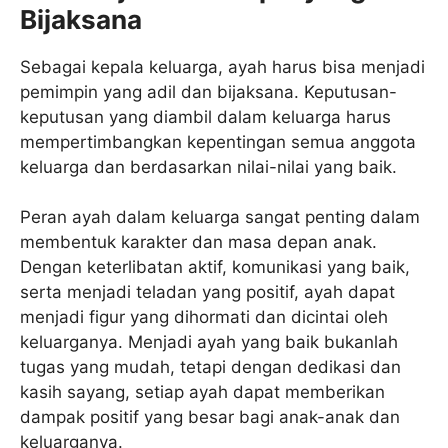
Bijaksana
Sebagai kepala keluarga, ayah harus bisa menjadi
pemimpin yang adil dan bijaksana. Keputusan-
keputusan yang diambil dalam keluarga harus
mempertimbangkan kepentingan semua anggota
keluarga dan berdasarkan nilai-nilai yang baik.
Peran ayah dalam keluarga sangat penting dalam
membentuk karakter dan masa depan anak.
Dengan keterlibatan aktif, komunikasi yang baik,
serta menjadi teladan yang positif, ayah dapat
menjadi figur yang dihormati dan dicintai oleh
keluarganya. Menjadi ayah yang baik bukanlah
tugas yang mudah, tetapi dengan dedikasi dan
kasih sayang, setiap ayah dapat memberikan
dampak positif yang besar bagi anak-anak dan
keluarganya.