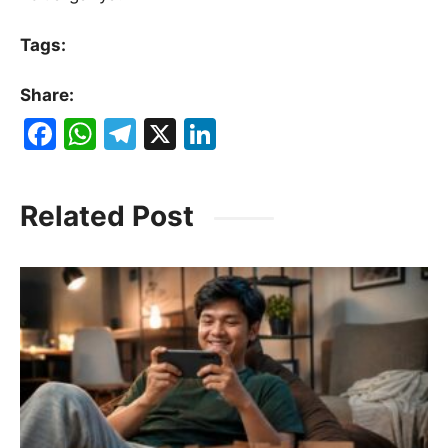
Tags:
Share:
F
W
T
X
Li
a
h
el
n
c
at
e
k
Related Post
e
s
gr
e
b
A
a
dI
o
p
m
n
o
p
k