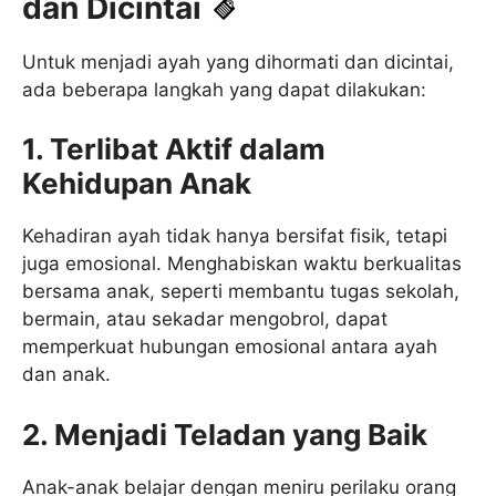
dan Dicintai
Untuk menjadi ayah yang dihormati dan dicintai,
ada beberapa langkah yang dapat dilakukan:
1. Terlibat Aktif dalam
Kehidupan Anak
Kehadiran ayah tidak hanya bersifat fisik, tetapi
juga emosional. Menghabiskan waktu berkualitas
bersama anak, seperti membantu tugas sekolah,
bermain, atau sekadar mengobrol, dapat
memperkuat hubungan emosional antara ayah
dan anak.
2. Menjadi Teladan yang Baik
Anak-anak belajar dengan meniru perilaku orang