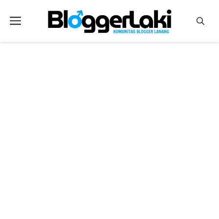
Langsung
ke
Menu
isi