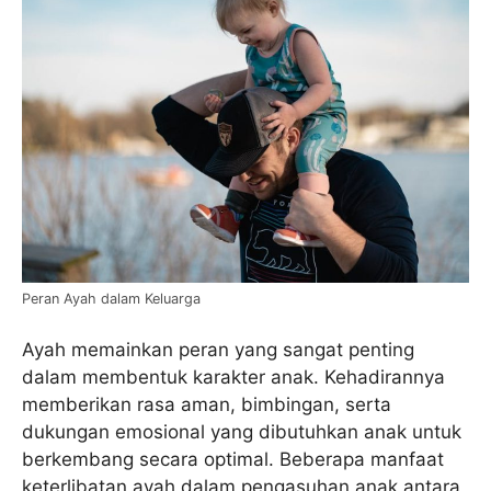
Peran Ayah dalam Keluarga
Ayah memainkan peran yang sangat penting
dalam membentuk karakter anak. Kehadirannya
memberikan rasa aman, bimbingan, serta
dukungan emosional yang dibutuhkan anak untuk
berkembang secara optimal. Beberapa manfaat
keterlibatan ayah dalam pengasuhan anak antara