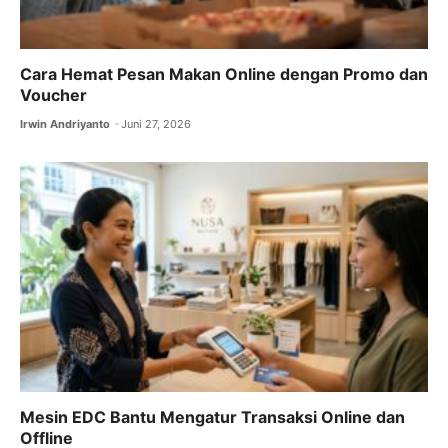
Cara Hemat Pesan Makan Online dengan Promo dan
Voucher
Irwin Andriyanto
Juni 27, 2026
Mesin EDC Bantu Mengatur Transaksi Online dan
Offline