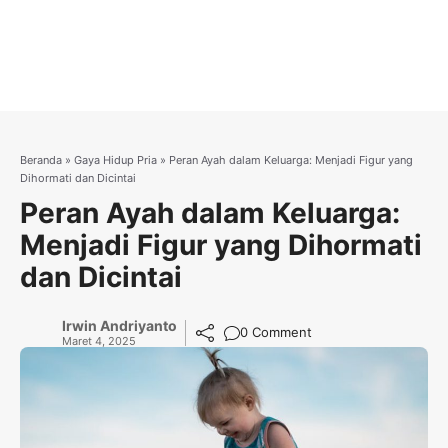
Beranda
»
Gaya Hidup Pria
»
Peran Ayah dalam Keluarga: Menjadi Figur yang
Dihormati dan Dicintai
Peran Ayah dalam Keluarga:
Menjadi Figur yang Dihormati
dan Dicintai
Irwin Andriyanto
0 Comment
Maret 4, 2025