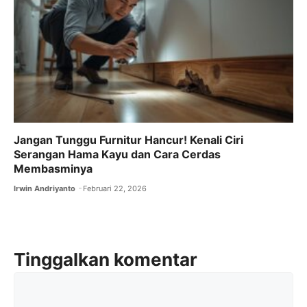
Jangan Tunggu Furnitur Hancur! Kenali Ciri
Serangan Hama Kayu dan Cara Cerdas
Membasminya
Irwin Andriyanto
Februari 22, 2026
Tinggalkan komentar
Komentar