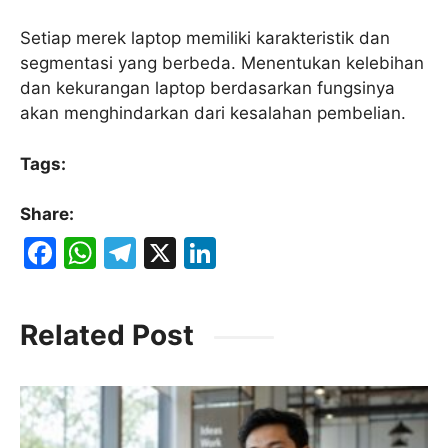
Setiap merek laptop memiliki karakteristik dan
segmentasi yang berbeda. Menentukan kelebihan
dan kekurangan laptop berdasarkan fungsinya
akan menghindarkan dari kesalahan pembelian.
Tags:
Share:
F
W
T
X
Li
a
h
el
n
c
at
e
k
Related Post
e
s
gr
e
b
A
a
dI
o
p
m
n
o
p