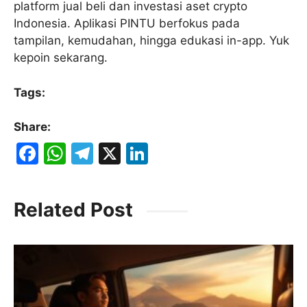
platform jual beli dan investasi aset crypto
Indonesia. Aplikasi PINTU berfokus pada
tampilan, kemudahan, hingga edukasi in-app. Yuk
kepoin sekarang.
Tags:
Share:
F
W
T
X
Li
a
h
el
n
c
at
e
k
Related Post
e
s
gr
e
b
A
a
dI
o
p
m
n
o
p
k