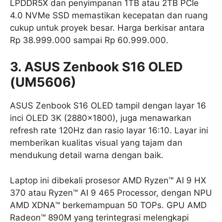
LPDDR5X dan penyimpanan 1TB atau 2TB PCIe
4.0 NVMe SSD memastikan kecepatan dan ruang
cukup untuk proyek besar. Harga berkisar antara
Rp 38.999.000 sampai Rp 60.999.000.
3. ASUS Zenbook S16 OLED
(UM5606)
ASUS Zenbook S16 OLED tampil dengan layar 16
inci OLED 3K (2880×1800), juga menawarkan
refresh rate 120Hz dan rasio layar 16:10. Layar ini
memberikan kualitas visual yang tajam dan
mendukung detail warna dengan baik.
Laptop ini dibekali prosesor AMD Ryzen™ AI 9 HX
370 atau Ryzen™ AI 9 465 Processor, dengan NPU
AMD XDNA™ berkemampuan 50 TOPs. GPU AMD
Radeon™ 890M yang terintegrasi melengkapi