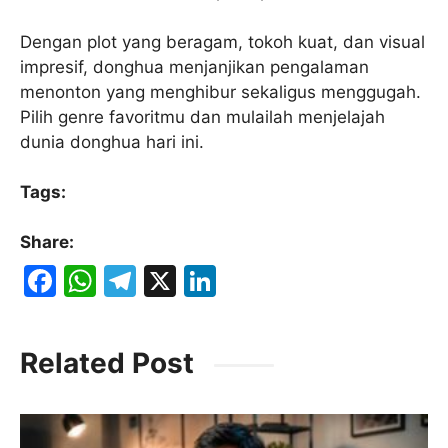
Dengan plot yang beragam, tokoh kuat, dan visual
impresif, donghua menjanjikan pengalaman
menonton yang menghibur sekaligus menggugah.
Pilih genre favoritmu dan mulailah menjelajah
dunia donghua hari ini.
Tags:
Share:
F
W
T
X
Li
a
h
el
n
c
at
e
k
Related Post
e
s
gr
e
b
A
a
dI
o
p
m
n