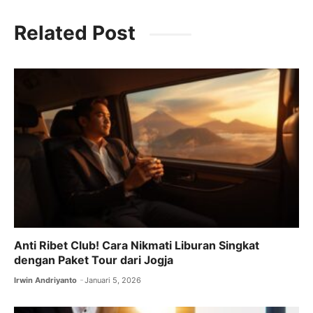
c
at
e
k
Related Post
e
s
gr
e
b
A
a
dI
o
p
m
n
o
p
k
Anti Ribet Club! Cara Nikmati Liburan Singkat
dengan Paket Tour dari Jogja
Irwin Andriyanto
Januari 5, 2026