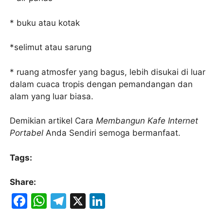
* buku atau kotak
*selimut atau sarung
* ruang atmosfer yang bagus, lebih disukai di luar
dalam cuaca tropis dengan pemandangan dan
alam yang luar biasa.
Demikian artikel Cara
Membangun
Kafe Internet
Portabel
Anda Sendiri semoga bermanfaat.
Tags:
Share:
F
W
T
X
Li
a
h
el
n