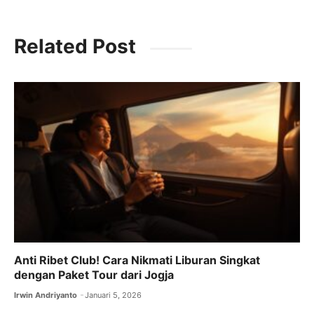
a
h
el
n
c
at
e
k
Related Post
e
s
gr
e
b
A
a
dI
o
p
m
n
o
p
k
Anti Ribet Club! Cara Nikmati Liburan Singkat
dengan Paket Tour dari Jogja
Irwin Andriyanto
Januari 5, 2026