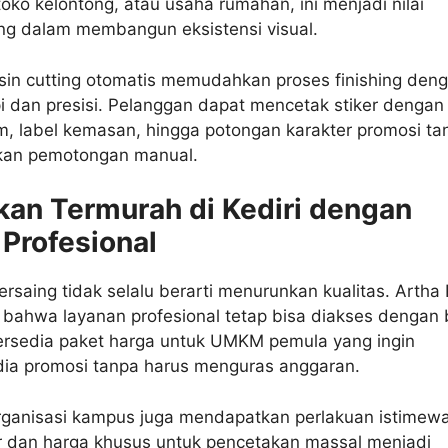
 toko kelontong, atau usaha rumahan, ini menjadi nilai
ng dalam membangun eksistensi visual.
esin cutting otomatis memudahkan proses finishing den
pi dan presisi. Pelanggan dapat mencetak stiker dengan
m, label kemasan, hingga potongan karakter promosi ta
kan pemotongan manual.
kan Termurah di Kediri dengan
 Profesional
rsaing tidak selalu berarti menurunkan kualitas. Artha 
bahwa layanan profesional tetap bisa diakses dengan 
Tersedia paket harga untuk UMKM pemula yang ingin
a promosi tanpa harus menguras anggaran.
organisasi kampus juga mendapatkan perlakuan istimewa
ar dan harga khusus untuk pencetakan massal menjadi