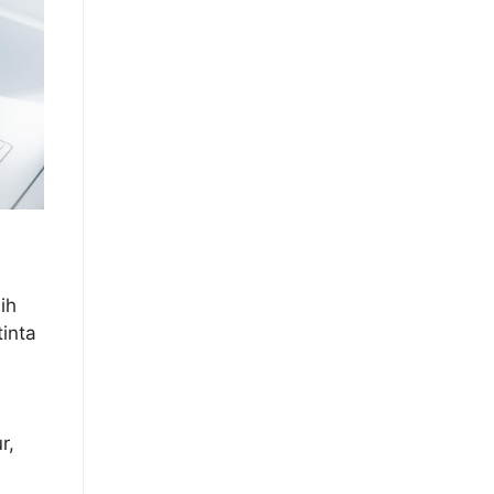
ih
inta
r,