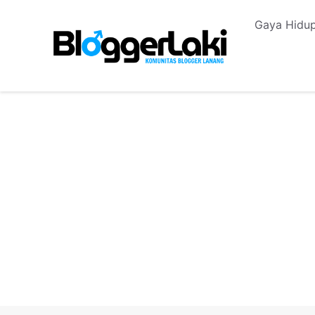
Langsung
Gaya Hidup
ke
isi