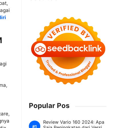
pat,
bagai
iri
M
agi
ama,
Popular Pos
care,
gnya
Review Vario 160 2024: Apa
Saja Peningkatan dari Versi