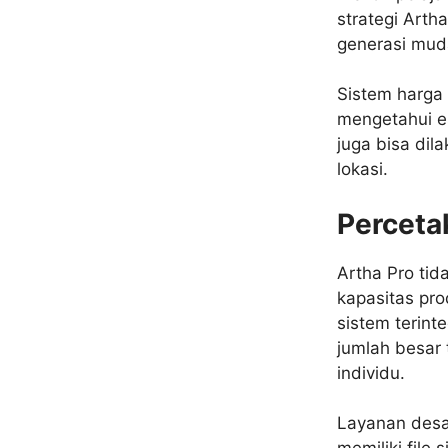
strategi Art
generasi mud
Sistem harga 
mengetahui es
juga bisa dil
lokasi.
Percetak
Artha Pro tida
kapasitas pro
sistem terint
jumlah besar
individu.
Layanan desa