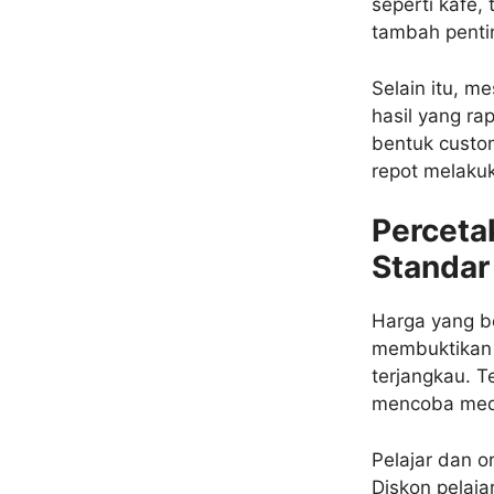
seperti kafe,
tambah penti
Selain itu, m
hasil yang ra
bentuk custo
repot melaku
Perceta
Standar
Harga yang be
membuktikan 
terjangkau. 
mencoba medi
Pelajar dan 
Diskon pelaj