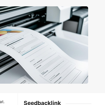
at.
Seedbacklink