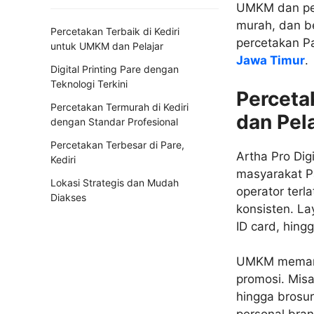
UMKM dan pel
murah, dan be
Percetakan Terbaik di Kediri
percetakan Pa
untuk UMKM dan Pelajar
Jawa Timur
.
Digital Printing Pare dengan
Teknologi Terkini
Perceta
Percetakan Termurah di Kediri
dan Pela
dengan Standar Profesional
Percetakan Terbesar di Pare,
Artha Pro Dig
Kediri
masyarakat Pa
Lokasi Strategis dan Mudah
operator terl
Diakses
konsisten. La
ID card, hing
UMKM memanfa
promosi. Misa
hingga brosu