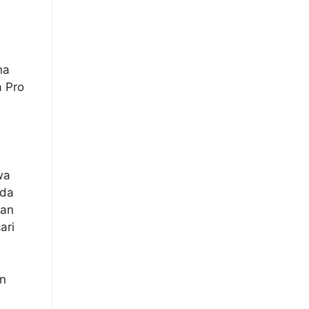
ha
a Pro
wa
oda
san
ari
an