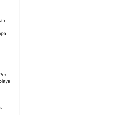
gan
npa
Pro
biaya
.