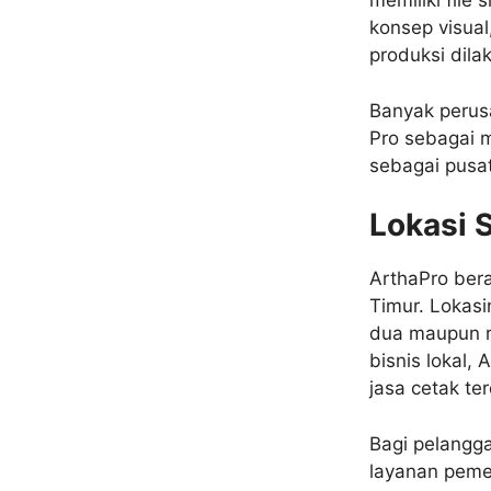
memiliki file 
konsep visual
produksi dila
Banyak perus
Pro sebagai m
sebagai pusat 
Lokasi 
ArthaPro bera
Timur. Lokasi
dua maupun r
bisnis lokal,
jasa cetak te
Bagi pelangga
layanan peme