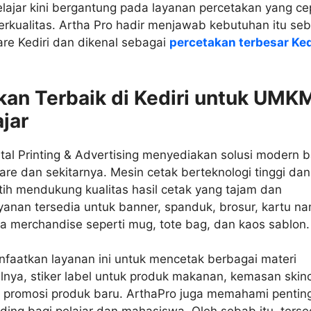
ajar kini bergantung pada layanan percetakan yang ce
rkualitas. Artha Pro hadir menjawab kebutuhan itu se
re Kediri dan dikenal sebagai
percetakan terbesar Ked
kan Terbaik di Kediri untuk UMK
jar
ital Printing & Advertising menyediakan solusi modern b
re dan sekitarnya. Mesin cetak berteknologi tinggi dan
atih mendukung kualitas hasil cetak yang tajam dan
yanan tersedia untuk banner, spanduk, brosur, kartu n
ga merchandise seperti mug, tote bag, dan kaos sablon.
atkan layanan ini untuk mencetak berbagai materi
lnya, stiker label untuk produk makanan, kemasan skin
r promosi produk baru. ArthaPro juga memahami pentin