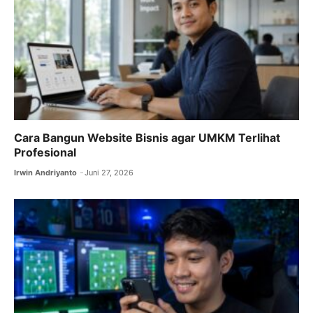
o
p
k
Cara Bangun Website Bisnis agar UMKM Terlihat
Profesional
Irwin Andriyanto
Juni 27, 2026