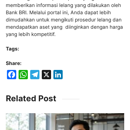
memberikan informasi lelang yang dilakukan oleh
Bank BRI. Melalui portal ini, Anda dapat lebih
dimudahkan untuk mengikuti prosedur lelang dan
mendapatkan aset yang diinginkan dengan harga
yang lebih kompetitif.
Tags:
Share:
F
W
T
X
Li
a
h
el
n
c
at
e
k
Related Post
e
s
gr
e
b
A
a
dI
o
p
m
n