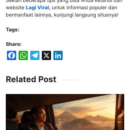
Sekian beberapa tips yang bisa Anda ketahui dari
website
Lagi Viral
, untuk informasi populer dan
bermanfaat lainnya, kunjungi langsung situsnya!
Tags:
Share:
F
W
T
X
Li
a
h
el
n
c
at
e
k
Related Post
e
s
gr
e
b
A
a
dI
o
p
m
n
o
p
k