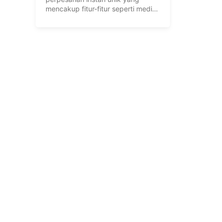
mencakup fitur-fitur seperti media
sosial, perpesanan, dan bisnis. ...