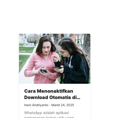
Cara Menonaktifkan
Download Otomatis di
WhatsApp
Irwin Andriyanto
Maret 24, 2025
WhatsApp adalah aplikasi
perpesanan instan unik yang