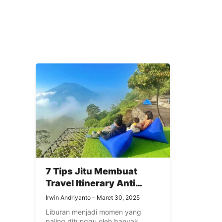
7 Tips Jitu Membuat
Travel Itinerary Anti
Gagal
Irwin Andriyanto
Maret 30, 2025
Liburan menjadi momen yang
paling ditunggu oleh banyak