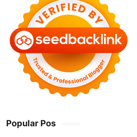
Popular Pos