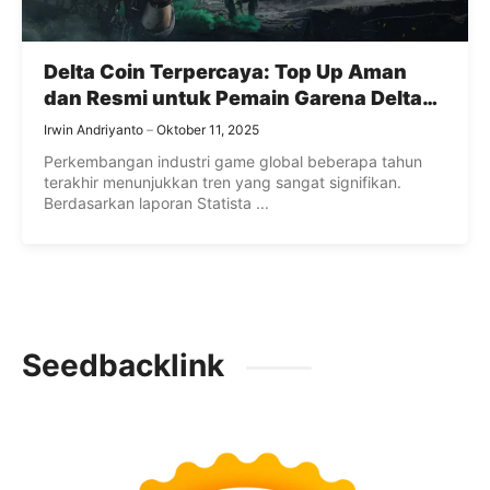
Delta Coin Terpercaya: Top Up Aman
dan Resmi untuk Pemain Garena Delta
Force
Irwin Andriyanto
Oktober 11, 2025
Perkembangan industri game global beberapa tahun
terakhir menunjukkan tren yang sangat signifikan.
Berdasarkan laporan Statista ...
Seedbacklink