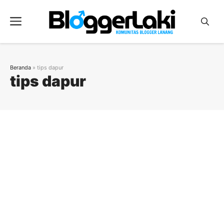
Langsung
ke
Menu
isi
Beranda
»
tips dapur
tips dapur