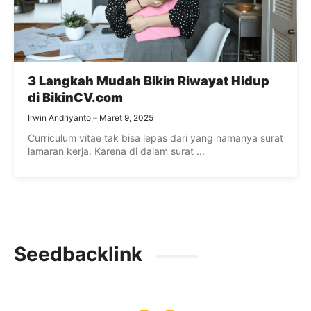
3 Langkah Mudah Bikin Riwayat Hidup
di BikinCV.com
Irwin Andriyanto
Maret 9, 2025
Curriculum vitae tak bisa lepas dari yang namanya surat
lamaran kerja. Karena di dalam surat ...
Seedbacklink