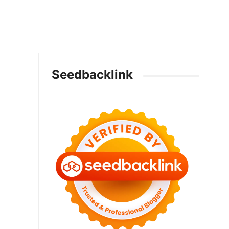
Seedbacklink