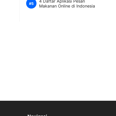
4 Daftar Aplikasi Pesan
Makanan Online di Indonesia