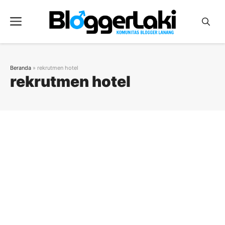
Langsung
ke
Menu
isi
Beranda
»
rekrutmen hotel
rekrutmen hotel