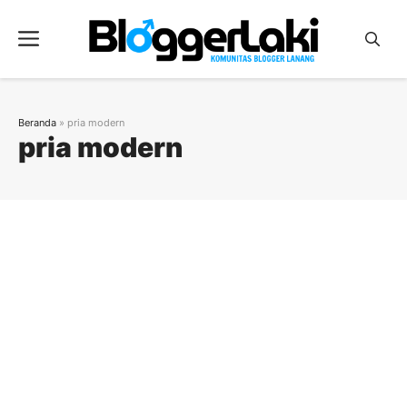
Langsung
ke
Menu
isi
Beranda
»
pria modern
pria modern