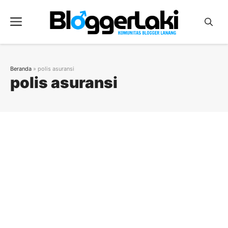
Langsung
ke
Menu
isi
Beranda
»
polis asuransi
polis asuransi