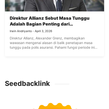
Direktur Allianz Sebut Masa Tunggu
Adalah Bagian Penting dari
Perlindungan
Irwin Andriyanto
April 3, 2026
Direktur Allianz, Alexander Grenz, membagikan
wawasan mengenai alasan di balik penetapan masa
tunggu pada polis asuransi. Pahami fungsi periode ini
agar proses pengajuan klaim Anda berjalan lancar dan
perlindungan finansial keluarga dapat bekerja secara
optimal.
Seedbacklink