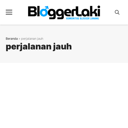
Langsung
ke
Menu
isi
Beranda
»
perjalanan jauh
perjalanan jauh