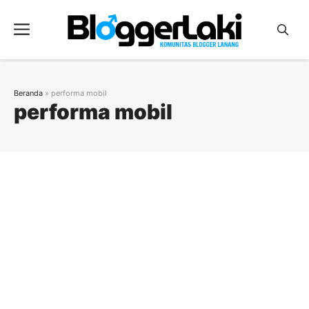
Langsung
ke
Menu
isi
Beranda
»
performa mobil
performa mobil