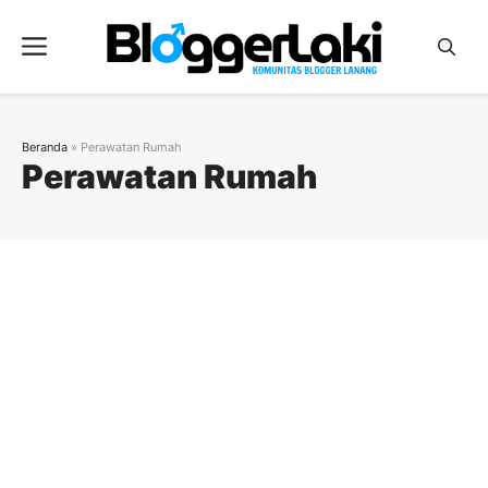
Langsung
ke
Menu
isi
Beranda
»
Perawatan Rumah
Perawatan Rumah