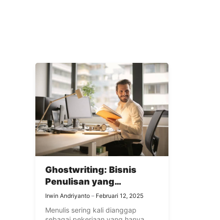
Ghostwriting: Bisnis
Penulisan yang
Menguntungkan Tanpa
Irwin Andriyanto
Februari 12, 2025
Harus Punya Nama
Menulis sering kali dianggap
sebagai pekerjaan yang hanya