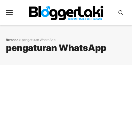
Langsung
ke
Menu
isi
Beranda
»
pengaturan WhatsApp
pengaturan WhatsApp