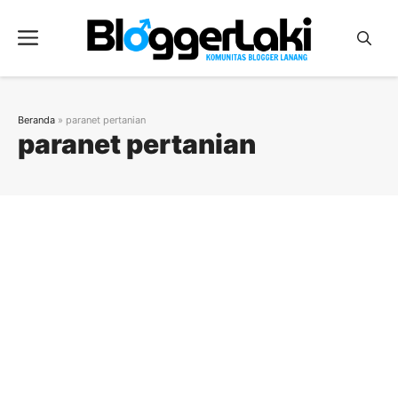
Langsung
ke
Menu
isi
Beranda
»
paranet pertanian
paranet pertanian