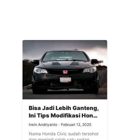
Bisa Jadi Lebih Ganteng,
Ini Tips Modifikasi Honda
Civic Turbo
Irwin Andriyanto
Februari 12, 2025
Nama Honda Civic sudah tersohor
dan menjadi salah satu sedan