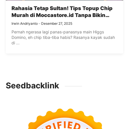
Rahasia Tetap Sultan! Tips Topup Chip
Murah di Moccastore.id Tanpa Bikin
Dompet Boncos
Irwin Andriyanto
Desember 27, 2025
Pernah ngerasa lagi panas-panasnya main Higgs
Domino, eh chip tiba-tiba habis? Rasanya kayak sudah
di ...
Seedbacklink